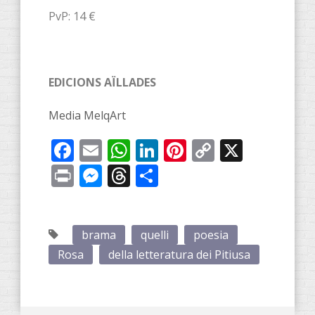
PvP: 14 €
EDICIONS AÏLLADES
Media MelqArt
Facebook
Email
WhatsApp
LinkedIn
Pinterest
Copy
X
Link
Print
Messenger
Threads
Share
brama
quelli
poesia
Rosa
della letteratura dei Pitiusa