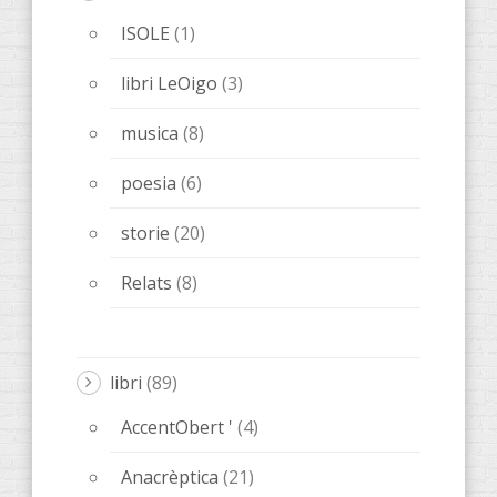
ISOLE
(1)
libri LeOigo
(3)
musica
(8)
poesia
(6)
storie
(20)
Relats
(8)
libri
(89)
AccentObert '
(4)
Anacrèptica
(21)