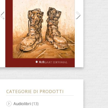
CATEGORIE DI PRODOTTI
Audiolibri
(13)
CD
(2)
DVD
(4)
E-Books
(31)
Anacrèptica
(7)
Barbaria
(3)
farsa
(2)
osceno
(1)