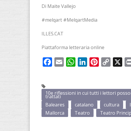
Di Maite Vallejo
#melqart #MelqartMedia
ILLES.CAT
Piattaforma letteraria online
Facebook
Email
WhatsApp
LinkedIn
Pintere
Cop
X
Link
10e riflessioni in cui tutti i lettori poss
trattati
Baleares
catalano
cultura
Mallorca
Teatro
Teatro Princip