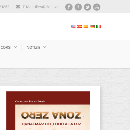
281862
E-Mail: illes@illes.cat
CORSI
NOTIZIE