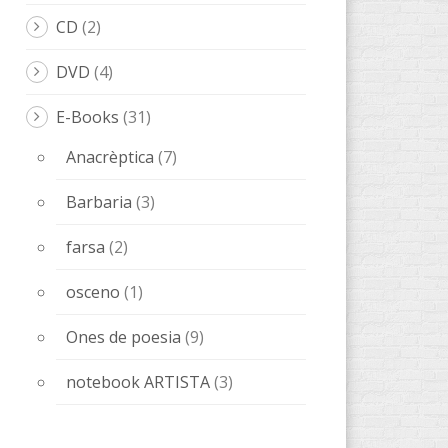
Ones de poesia
(9)
notebook ARTISTA
(3)
leone
(46)
ISOLE
(1)
libri LeOigo
(3)
musica
(8)
poesia
(6)
storie
(20)
Relats
(8)