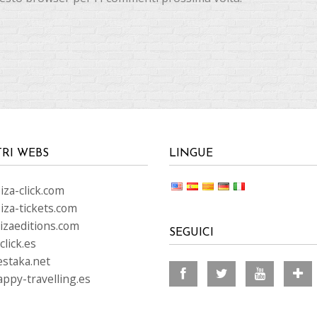
TRI WEBS
LINGUE
za-click.com
iza-tickets.com
izaeditions.com
SEGUICI
lick.es
staka.net
ppy-travelling.es