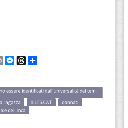
st
y
Print
Messenger
Threads
Share
ono essere identificati dall'universalità dei temi
la ragazza
ILLES.CAT
dannati
ale dell'Inca