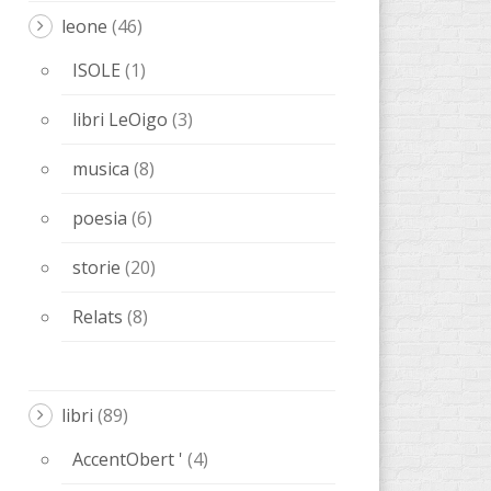
libri
(89)
AccentObert '
(4)
Anacrèptica
(21)
Barbaria
(9)
Bacio di poesia
(1)
farsa
(5)
Editoriale Melqart
(5)
osceno
(5)
Ones de poesia
(15)