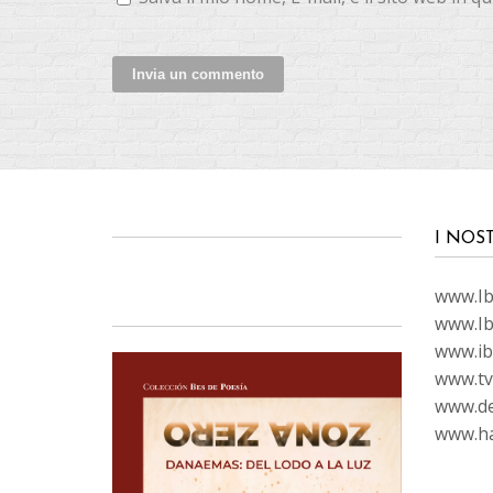
I NOS
www.Ibi
www.Ib
www.ib
www.tvc
www.de
www.ha