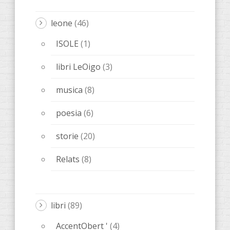
leone
(46)
ISOLE
(1)
libri LeOigo
(3)
musica
(8)
poesia
(6)
storie
(20)
Relats
(8)
libri
(89)
AccentObert '
(4)