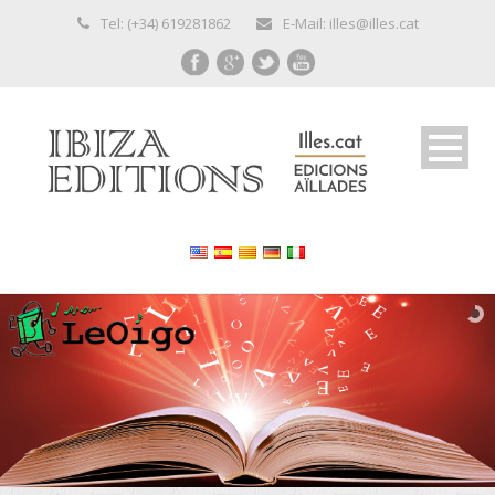
Tel: (+34) 619281862
E-Mail: illes@illes.cat