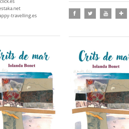
lick.es
staka.net
ppy-travelling.es