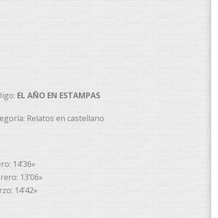
igo:
EL AÑO EN ESTAMPAS
egoría: Relatos en castellano
ro: 14’36»
rero: 13’06»
zo: 14’42»