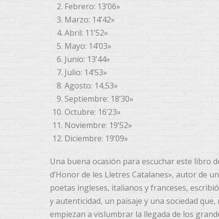
Febrero: 13’06»
Marzo: 14’42»
Abril: 11’52»
Mayo: 14’03»
Junio: 13’44»
Julio: 14’53»
Agosto: 14,53»
Septiembre: 18’30»
Octubre: 16’23»
Noviembre: 19’52»
Diciembre: 19’09»
Una buena ocasión para escuchar este libro 
d’Honor de les Lletres Catalanes», autor de u
poetas ingleses, italianos y franceses, escrib
y autenticidad, un paisaje y una sociedad que,
empiezan a vislumbrar la llegada de los grand