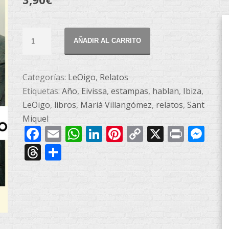
LeOigo:
AÑADIR AL CARRITO
EL
AÑO
EN
Categorías:
LeOigo
,
Relatos
ESTAMPAS
Etiquetas:
Año
,
Eivissa
,
estampas
,
hablan
,
Ibiza
,
(1-
LeOigo
,
libros
,
Marià Villangómez
,
relatos
,
Sant
3)
Miquel
Facebook
Email
WhatsApp
LinkedIn
Pinterest
Copy
X
Print
Me
cantidad
Link
Threads
Compartir