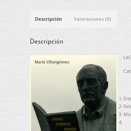
Descripción
Valoraciones (0)
Descripción
LeO
Cat
Ene
Feb
Mar