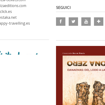
izaeditions.com
SEGUICI
lick.es
staka.net
ppy-travelling.es