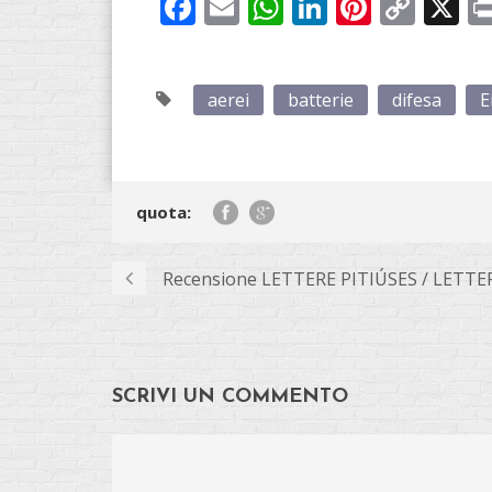
Facebook
Email
WhatsApp
LinkedIn
Pintere
Cop
X
Link
aerei
batterie
difesa
E
quota:
Recensione LETTERE PITIÚSES / LETTER
SCRIVI UN COMMENTO