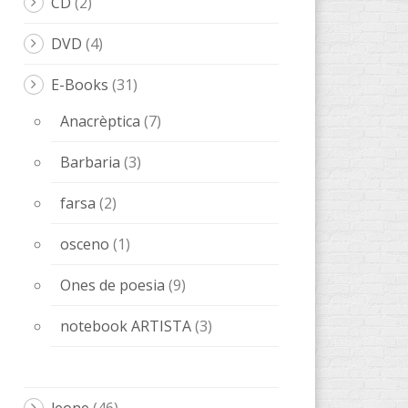
CD
(2)
DVD
(4)
E-Books
(31)
Anacrèptica
(7)
Barbaria
(3)
farsa
(2)
osceno
(1)
Ones de poesia
(9)
notebook ARTISTA
(3)
leone
(46)