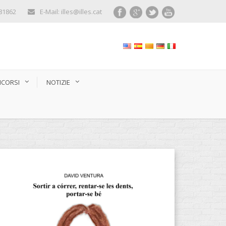
281862
E-Mail: illes@illes.cat
CORSI
NOTIZIE