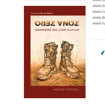
www.ib
www.tvc
www.de
www.ha