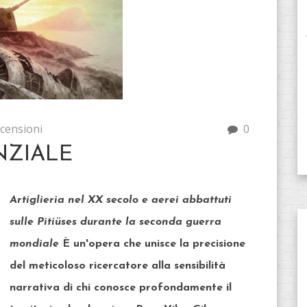
censioni
0
NZIALE
Artiglieria nel XX secolo e aerei abbattuti
sulle Pitiüses durante la seconda guerra
mondiale
È un'opera che unisce la precisione
del meticoloso ricercatore alla sensibilità
narrativa di chi conosce profondamente il