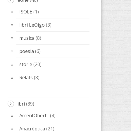
ISOLE
(1)
libri LeOigo
(3)
musica
(8)
poesia
(6)
storie
(20)
Relats
(8)
libri
(89)
AccentObert '
(4)
Anacrèptica
(21)